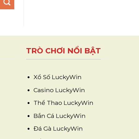
TRÒ CHƠI NỔI BẬT
Xổ Số LuckyWin
Casino LuckyWin
Thể Thao LuckyWin
Bắn Cá LuckyWin
Đá Gà LuckyWin