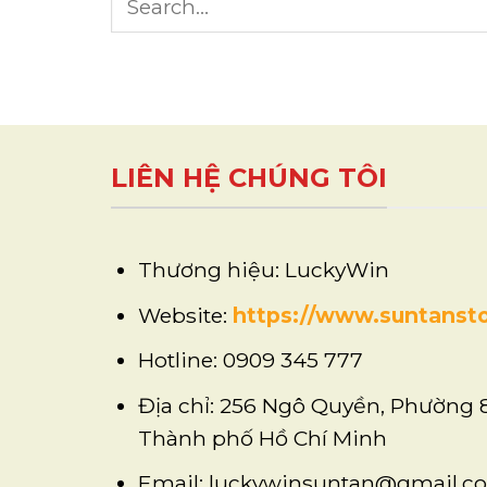
LIÊN HỆ CHÚNG TÔI
Thương hiệu: LuckyWin
Website:
https://www.suntanst
Hotline: 0909 345 777
Địa chỉ: 256 Ngô Quyền, Phường 8
Thành phố Hồ Chí Minh
Email:
luckywinsuntan@gmail.c