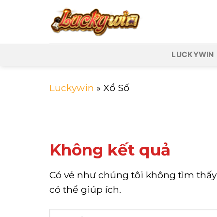
Chuyển
đến
nội
dung
LUCKYWIN
Luckywin
»
Xổ Số
Không kết quả
Có vẻ như chúng tôi không tìm thấy
có thể giúp ích.