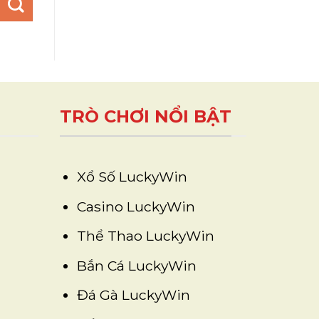
TRÒ CHƠI NỔI BẬT
Xổ Số LuckyWin
Casino LuckyWin
Thể Thao LuckyWin
Bắn Cá LuckyWin
Đá Gà LuckyWin